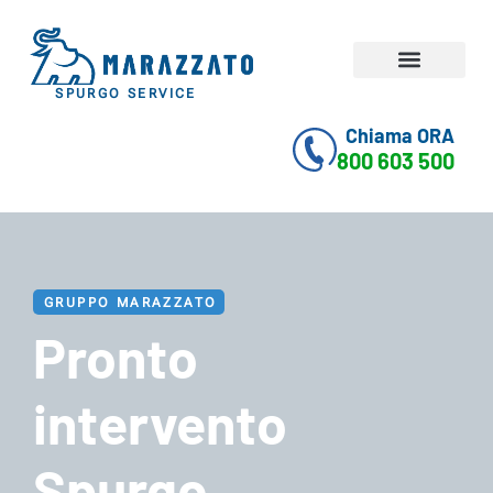
SPURGO SERVICE
Come funziona
Domande comuni
Chiama ORA
800 603 500
GRUPPO MARAZZATO
Pronto
intervento
Spurgo