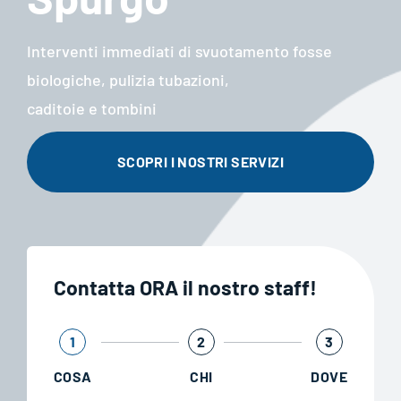
Interventi immediati di svuotamento fosse
biologiche, pulizia tubazioni,
caditoie e tombini
SCOPRI I NOSTRI SERVIZI
Contatta ORA il nostro staff!
1
2
3
COSA
CHI
DOVE